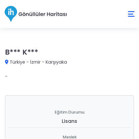
B*** K***
Türkiye
-
İzmir
-
Karşıyaka
-
Eğitim Durumu
Lisans
Meslek