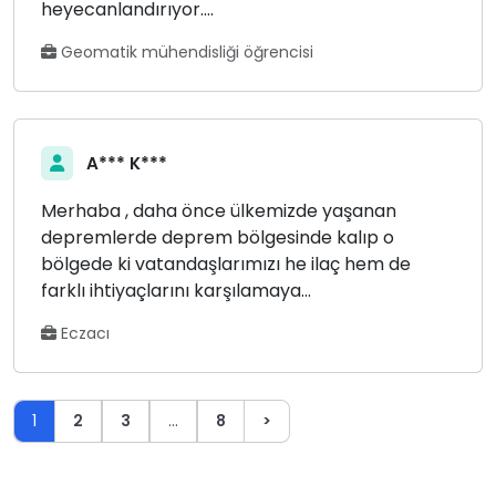
heyecanlandırıyor....
Geomatik mühendisliği öğrencisi
A*** K***
Merhaba , daha önce ülkemizde yaşanan
depremlerde deprem bölgesinde kalıp o
bölgede ki vatandaşlarımızı he ilaç hem de
farklı ihtiyaçlarını karşılamaya...
Eczacı
1
2
3
…
8
>