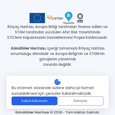
İhtiyaç Haritası, Avrupa Birliği tarafından finanse edilen ve
STGM tarafından yürütülen Afet Risk Yönetiminde
STÖ'lerin Kapasitesinin Desteklenmesi Projesi katılımcısıdır.
Gönüllüler Haritası
, içeriği tamamıyla İhtiyaç Haritası
sorumluluğu altındadır ve Avrupa Birliği’nin ve STGM’nin
görüşlerini yansıtmak
zorunda değildir.
Anasayfa
Proje Hakkında
Gönüllüler
Kurumlar
Projeler
Bu internet sitesinde sizlere daha iyi hizmet
Gizlilik Politikası
Kullanım Koşulları
sunulabilmesi için çerezler kullanılmaktadır.
Kabul Ediyorum
Detaylar
Gönüllüler Haritası
© 2026 - Tüm Hakları Saklıdır.