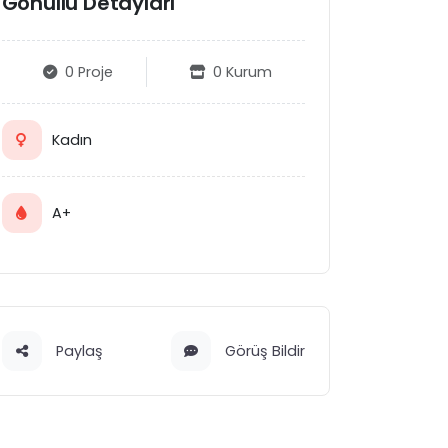
Gönüllü Detayları
0 Proje
0 Kurum
Kadın
A+
Paylaş
Görüş Bildir