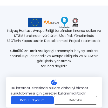
İhtiyaç Haritası, Avrupa Birliği tarafından finanse edilen ve
STGM tarafından yürütülen Afet Risk Yönetiminde
STÖ'lerin Kapasitesinin Desteklenmesi Projesi katılımcısıdır.
Gönüllüler Haritası
, içeriği tamamıyla İhtiyaç Haritası
sorumluluğu altındadır ve Avrupa Birliği’nin ve STGM’nin
görüşlerini yansıtmak
zorunda değildir.
Anasayfa
Proje Hakkında
Gönüllüler
Kurumlar
Projeler
Bu internet sitesinde sizlere daha iyi hizmet
Gizlilik Politikası
Kullanım Koşulları
sunulabilmesi için çerezler kullanılmaktadır.
Kabul Ediyorum
Detaylar