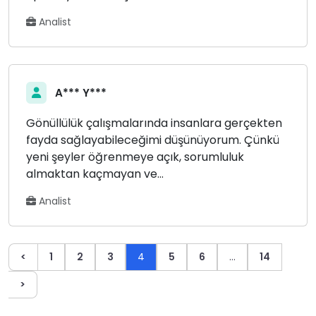
Analist
A*** Y***
Gönüllülük çalışmalarında insanlara gerçekten
fayda sağlayabileceğimi düşünüyorum. Çünkü
yeni şeyler öğrenmeye açık, sorumluluk
almaktan kaçmayan ve...
Analist
<
1
2
3
4
5
6
…
14
>