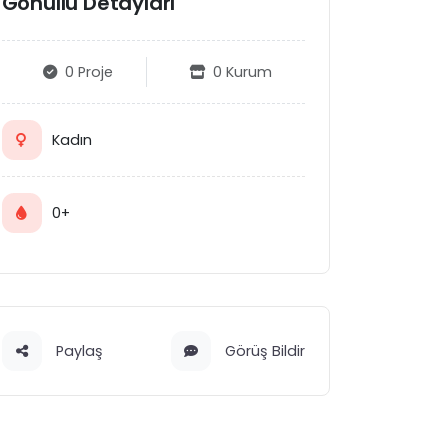
Gönüllü Detayları
0 Proje
0 Kurum
Kadın
0+
Paylaş
Görüş Bildir