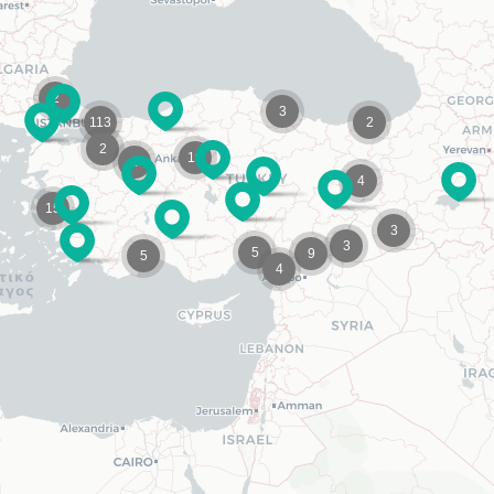
2
3
113
2
2
19
3
4
15
3
3
5
9
5
4