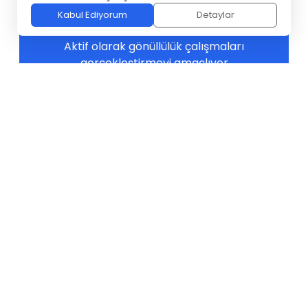
Gönüllü Birey
Kabul Ediyorum
Detaylar
Aktif olarak gönüllülük çalışmaları
gerçekleştirmeyi amaçlıyor
94+
Uzmanlık Alanı
Gönüllüler Haritası’nda 94 farklı uzmanlık
alanı bulunuyor
18+